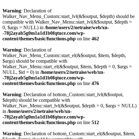
Warning
: Declaration of
Walker_Nav_Menu_Custom::start_lvl(&$output, $depth) should be
compatible with Walker_Nav_Menu::start_lvl(&$output, $depth =
0, $args = NULL) in
/home/users/2/netraise/web/xn-
-78j2ayab5g0m1a1d1b0fqtuce.com/wp-
content/themes/basic/functions.php
on line
462
Warning
: Declaration of
Walker_Nav_Menu_Custom::start_el(&$output, $item, $depth,
$args) should be compatible with
Walker_Nav_Menu::start_el(&$output, $item, $depth = 0, $args =
NULL, $id = 0) in
/home/users/2/netraise/web/xn-
-78j2ayab5g0m1a1d1b0fqtuce.com/wp-
content/themes/basic/functions.php
on line
476
Warning
: Declaration of bottom_Custom::start_lvl(&$output,
$depth) should be compatible with
Walker_Nav_Menu::start_lvl(&$output, $depth = 0, $args = NULL)
in
/home/users/2/netraise/web/xn-
-78j2ayab5g0m1a1d1b0fqtuce.com/wp-
content/themes/basic/functions.php
on line
512
Warning
: Declaration of bottom_Custom::start_el(&$output, $item,