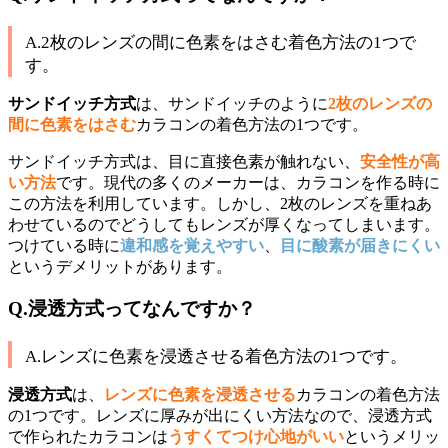
A.2枚のレンズの間に色素をはさむ着色方法の1つで
す。
サンドイッチ方式
は、サンドイッチのように
2枚のレンズの
間に色素をはさむ
カラコンの着色方法の1つです。
サンドイッチ方式は、目に直接色素が触れない、
安全性が高
い方法
です。現代の多くのメーカーは、カラコンを作る時に
この方法を利用しています。しかし、2枚のレンズを重ねあ
わせているのでどうしてもレンズが厚くなってしまいます。
つけている時に
違和感を覚えやすい
、
目に酸素が届きにくい
というデメリットがあります。
Q.浸透方式ってなんですか？
A.レンズに色素を浸透させる着色方法の1つです。
浸透方式
は、
レンズに色素を浸透させる
カラコンの着色方法
の1つです。レンズに厚みが出にくい方法なので、浸透方式
で作られたカラコンは
うすくてつけ心地がいい
というメリッ