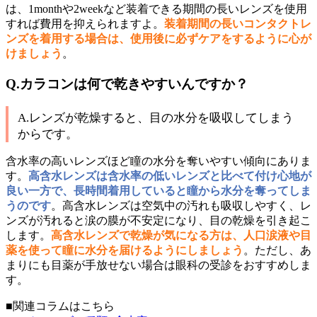
は、1monthや2weekなど装着できる期間の長いレンズを使用
すれば費用を抑えられますよ。
装着期間の長いコンタクトレ
ンズを着用する場合は、使用後に必ずケアをするように心が
けましょう
。
Q.カラコンは何で乾きやすいんですか？
A.レンズが乾燥すると、目の水分を吸収してしまう
からです。
含水率の高いレンズほど瞳の水分を奪いやすい傾向にありま
す。
高含水レンズは含水率の低いレンズと比べて付け心地が
良い一方で、長時間着用していると瞳から水分を奪ってしま
うのです
。高含水レンズは空気中の汚れも吸収しやすく、レ
ンズが汚れると涙の膜が不安定になり、目の乾燥を引き起こ
します。
高含水レンズで乾燥が気になる方は、人口涙液や目
薬を使って瞳に水分を届けるようにしましょう
。ただし、あ
まりにも目薬が手放せない場合は眼科の受診をおすすめしま
す。
■関連コラムはこちら