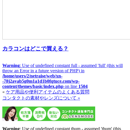
カラコンはどこで買える？
Warning
: Use of undefined constant full - assumed 'full' (this will
throw an Error in a future version of PHP) in
/home/users/2/netraise/web/xn-
-78j2ayab5g0m1a1d1b0fqtuce.com/wp-
content/themes/basic/index.php
on line
1504
«
ケア用品や便利アイテムのよくある質問
コンタクトの素材やレンズについて »
Warning
: Use of undefined constant thum - assumed 'thum' (this