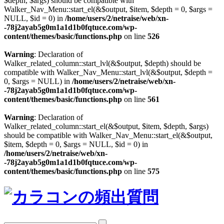
$depth, $args) should be compatible with
Walker_Nav_Menu::start_el(&$output, $item, $depth = 0, $args =
NULL, $id = 0) in
/home/users/2/netraise/web/xn-
-78j2ayab5g0m1a1d1b0fqtuce.com/wp-
content/themes/basic/functions.php
on line
526
Warning
: Declaration of
Walker_related_column::start_lvl(&$output, $depth) should be
compatible with Walker_Nav_Menu::start_lvl(&$output, $depth =
0, $args = NULL) in
/home/users/2/netraise/web/xn-
-78j2ayab5g0m1a1d1b0fqtuce.com/wp-
content/themes/basic/functions.php
on line
561
Warning
: Declaration of
Walker_related_column::start_el(&$output, $item, $depth, $args)
should be compatible with Walker_Nav_Menu::start_el(&$output,
$item, $depth = 0, $args = NULL, $id = 0) in
/home/users/2/netraise/web/xn-
-78j2ayab5g0m1a1d1b0fqtuce.com/wp-
content/themes/basic/functions.php
on line
575