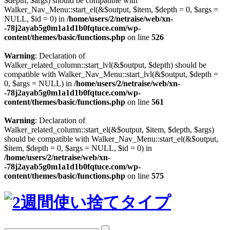
$depth, $args) should be compatible with
Walker_Nav_Menu::start_el(&$output, $item, $depth = 0, $args =
NULL, $id = 0) in
/home/users/2/netraise/web/xn-
-78j2ayab5g0m1a1d1b0fqtuce.com/wp-
content/themes/basic/functions.php
on line
526
Warning
: Declaration of
Walker_related_column::start_lvl(&$output, $depth) should be
compatible with Walker_Nav_Menu::start_lvl(&$output, $depth =
0, $args = NULL) in
/home/users/2/netraise/web/xn-
-78j2ayab5g0m1a1d1b0fqtuce.com/wp-
content/themes/basic/functions.php
on line
561
Warning
: Declaration of
Walker_related_column::start_el(&$output, $item, $depth, $args)
should be compatible with Walker_Nav_Menu::start_el(&$output,
$item, $depth = 0, $args = NULL, $id = 0) in
/home/users/2/netraise/web/xn-
-78j2ayab5g0m1a1d1b0fqtuce.com/wp-
content/themes/basic/functions.php
on line
575