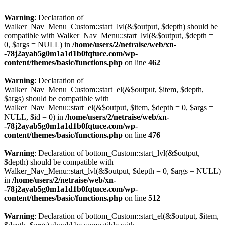
Warning
: Declaration of
Walker_Nav_Menu_Custom::start_lvl(&$output, $depth) should be
compatible with Walker_Nav_Menu::start_lvl(&$output, $depth =
0, $args = NULL) in
/home/users/2/netraise/web/xn-
-78j2ayab5g0m1a1d1b0fqtuce.com/wp-
content/themes/basic/functions.php
on line
462
Warning
: Declaration of
Walker_Nav_Menu_Custom::start_el(&$output, $item, $depth,
$args) should be compatible with
Walker_Nav_Menu::start_el(&$output, $item, $depth = 0, $args =
NULL, $id = 0) in
/home/users/2/netraise/web/xn-
-78j2ayab5g0m1a1d1b0fqtuce.com/wp-
content/themes/basic/functions.php
on line
476
Warning
: Declaration of bottom_Custom::start_lvl(&$output,
$depth) should be compatible with
Walker_Nav_Menu::start_lvl(&$output, $depth = 0, $args = NULL)
in
/home/users/2/netraise/web/xn-
-78j2ayab5g0m1a1d1b0fqtuce.com/wp-
content/themes/basic/functions.php
on line
512
Warning
: Declaration of bottom_Custom::start_el(&$output, $item,