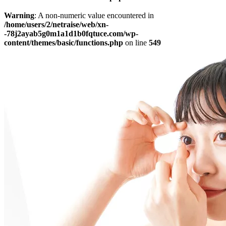
Warning
: A non-numeric value encountered in
/home/users/2/netraise/web/xn-
-78j2ayab5g0m1a1d1b0fqtuce.com/wp-
content/themes/basic/functions.php
on line
549