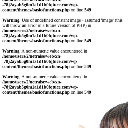
-78j2ayab5g0m1a1d1b0fqtuce.com/wp-
content/themes/basic/functions.php
on line
549
Warning
: Use of undefined constant image - assumed 'image' (this
will throw an Error in a future version of PHP) in
/home/users/2/netraise/web/xn-
-78j2ayab5g0m1a1d1b0fqtuce.com/wp-
content/themes/basic/functions.php
on line
549
Warning
: A non-numeric value encountered in
/home/users/2/netraise/web/xn-
-78j2ayab5g0m1a1d1b0fqtuce.com/wp-
content/themes/basic/functions.php
on line
549
Warning
: A non-numeric value encountered in
/home/users/2/netraise/web/xn-
-78j2ayab5g0m1a1d1b0fqtuce.com/wp-
content/themes/basic/functions.php
on line
549