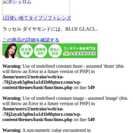
1日使い捨てタイプ
ソフトレンズ
ラッセル ダイヤモンドには、BLUE GLACI...
この商品の詳細を確認する
Warning
: Use of undefined constant thum - assumed 'thum' (this
will throw an Error in a future version of PHP) in
/home/users/2/netraise/web/xn-
-78j2ayab5g0m1a1d1b0fqtuce.com/wp-
content/themes/basic/functions.php
on line
549
Warning
: Use of undefined constant image - assumed 'image' (this
will throw an Error in a future version of PHP) in
/home/users/2/netraise/web/xn-
-78j2ayab5g0m1a1d1b0fqtuce.com/wp-
content/themes/basic/functions.php
on line
549
Warning
: A non-numeric value encountered in