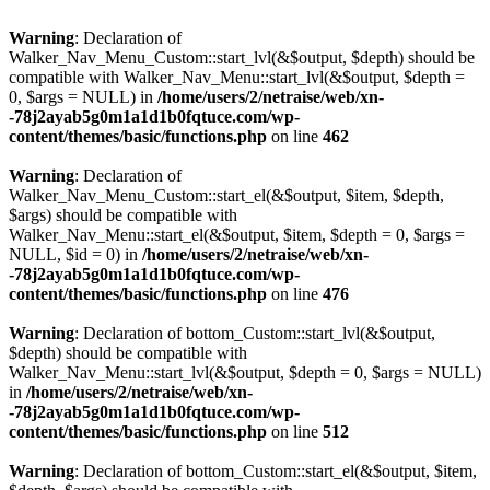
Warning
: Declaration of
Walker_Nav_Menu_Custom::start_lvl(&$output, $depth) should be
compatible with Walker_Nav_Menu::start_lvl(&$output, $depth =
0, $args = NULL) in
/home/users/2/netraise/web/xn-
-78j2ayab5g0m1a1d1b0fqtuce.com/wp-
content/themes/basic/functions.php
on line
462
Warning
: Declaration of
Walker_Nav_Menu_Custom::start_el(&$output, $item, $depth,
$args) should be compatible with
Walker_Nav_Menu::start_el(&$output, $item, $depth = 0, $args =
NULL, $id = 0) in
/home/users/2/netraise/web/xn-
-78j2ayab5g0m1a1d1b0fqtuce.com/wp-
content/themes/basic/functions.php
on line
476
Warning
: Declaration of bottom_Custom::start_lvl(&$output,
$depth) should be compatible with
Walker_Nav_Menu::start_lvl(&$output, $depth = 0, $args = NULL)
in
/home/users/2/netraise/web/xn-
-78j2ayab5g0m1a1d1b0fqtuce.com/wp-
content/themes/basic/functions.php
on line
512
Warning
: Declaration of bottom_Custom::start_el(&$output, $item,