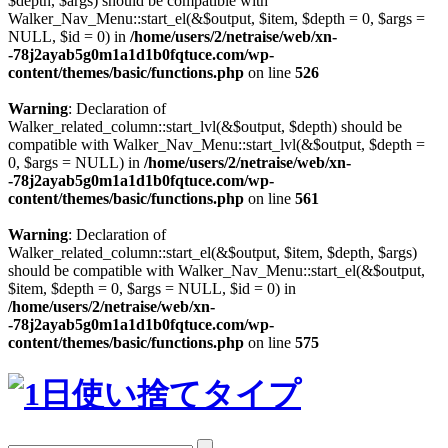
$depth, $args) should be compatible with
Walker_Nav_Menu::start_el(&$output, $item, $depth = 0, $args =
NULL, $id = 0) in
/home/users/2/netraise/web/xn-
-78j2ayab5g0m1a1d1b0fqtuce.com/wp-
content/themes/basic/functions.php
on line
526
Warning
: Declaration of
Walker_related_column::start_lvl(&$output, $depth) should be
compatible with Walker_Nav_Menu::start_lvl(&$output, $depth =
0, $args = NULL) in
/home/users/2/netraise/web/xn-
-78j2ayab5g0m1a1d1b0fqtuce.com/wp-
content/themes/basic/functions.php
on line
561
Warning
: Declaration of
Walker_related_column::start_el(&$output, $item, $depth, $args)
should be compatible with Walker_Nav_Menu::start_el(&$output,
$item, $depth = 0, $args = NULL, $id = 0) in
/home/users/2/netraise/web/xn-
-78j2ayab5g0m1a1d1b0fqtuce.com/wp-
content/themes/basic/functions.php
on line
575