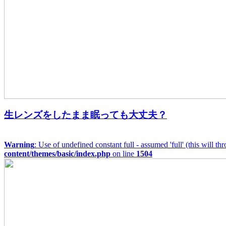
生レンズをしたまま眠っても大丈夫？
Warning
: Use of undefined constant full - assumed 'full' (this will t
content/themes/basic/index.php
on line
1504