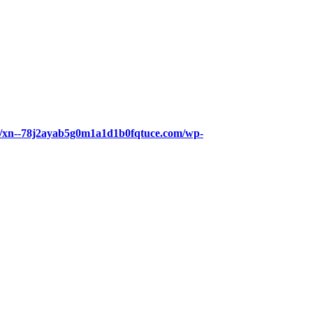
eb/xn--78j2ayab5g0m1a1d1b0fqtuce.com/wp-