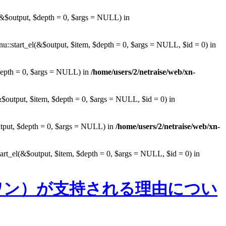
&$output, $depth = 0, $args = NULL) in
::start_el(&$output, $item, $depth = 0, $args = NULL, $id = 0) in
depth = 0, $args = NULL) in
/home/users/2/netraise/web/xn-
$output, $item, $depth = 0, $args = NULL, $id = 0) in
utput, $depth = 0, $args = NULL) in
/home/users/2/netraise/web/xn-
art_el(&$output, $item, $depth = 0, $args = NULL, $id = 0) in