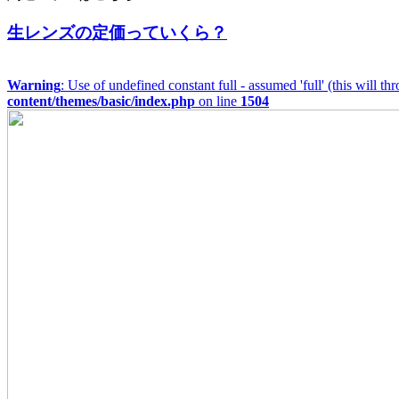
生レンズの定価っていくら？
Warning
: Use of undefined constant full - assumed 'full' (this will t
content/themes/basic/index.php
on line
1504