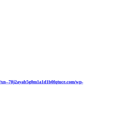
eb/xn--78j2ayab5g0m1a1d1b0fqtuce.com/wp-