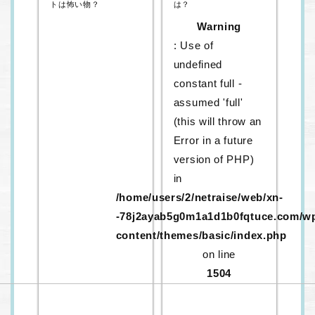
トは怖い物？
は？
Warning
: Use of
undefined
constant full -
assumed 'full'
(this will throw an
Error in a future
version of PHP)
in
/home/users/2/netraise/web/xn-
-78j2ayab5g0m1a1d1b0fqtuce.com/w
content/themes/basic/index.php
on line
1504