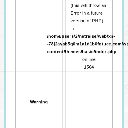
(this will throw an
Error in a future
version of PHP)
in
/home/users/2/netraise/web/xn-
-78j2ayab5g0m1a1d1b0fqtuce.com/w
content/themes/basic/index.php
on line
1504
Warning