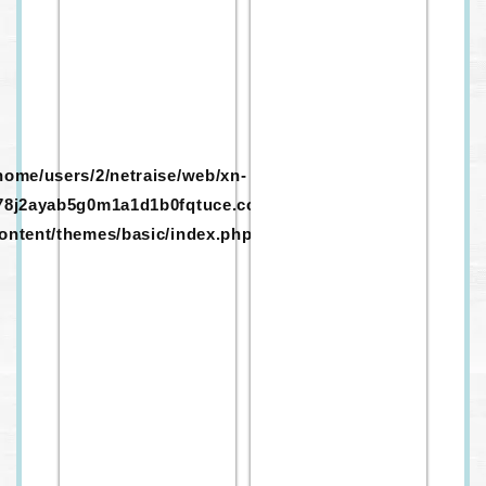
home/users/2/netraise/web/xn-
78j2ayab5g0m1a1d1b0fqtuce.com/wp-
ontent/themes/basic/index.php