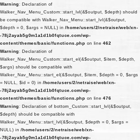
Warning
: Declaration of
Walker_Nav_Menu_Custom::start_lvl(&$output, $depth) should
be compatible with Walker_Nav_Menu::start_lvl(&$output,
$depth = 0, $args = NULL) in
/home/users/2/netraise/web/xn-
-78j2ayab5g0m1a1d1b0fqtuce.com/wp-
content/themes/basic/functions.php
on line
462
Warning
: Declaration of
Walker_Nav_Menu_Custom::start_el(&$output, $item, $depth,
$args) should be compatible with
Walker_Nav_Menu::start_el(&$output, $item, $depth = 0, $args
= NULL, $id = 0) in
/home/users/2/netraise/web/xn-
-78j2ayab5g0m1a1d1b0fqtuce.com/wp-
content/themes/basic/functions.php
on line
476
Warning
: Declaration of bottom_Custom::start_lvl(&$output,
$depth) should be compatible with
Walker_Nav_Menu::start_lvl(&$output, $depth = 0, $args =
NULL) in
/home/users/2/netraise/web/xn-
-78j2ayab5g0m1a1d1b0fqtuce.com/wp-