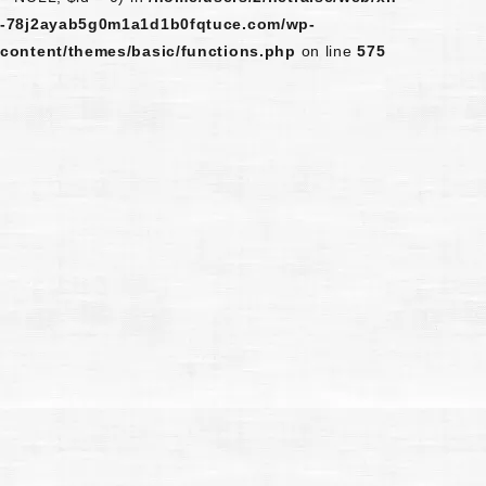
-78j2ayab5g0m1a1d1b0fqtuce.com/wp-
content/themes/basic/functions.php
on line
575