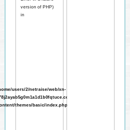
version of PHP)
in
home/users/2/netraise/web/xn-
78j2ayab5g0m1a1d1b0fqtuce.com/wp-
ontent/themes/basic/index.php