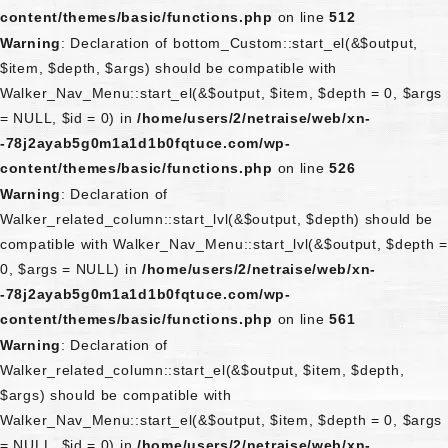
content/themes/basic/functions.php
on line
512
Warning
: Declaration of bottom_Custom::start_el(&$output,
$item, $depth, $args) should be compatible with
Walker_Nav_Menu::start_el(&$output, $item, $depth = 0, $args
= NULL, $id = 0) in
/home/users/2/netraise/web/xn-
-78j2ayab5g0m1a1d1b0fqtuce.com/wp-
content/themes/basic/functions.php
on line
526
Warning
: Declaration of
Walker_related_column::start_lvl(&$output, $depth) should be
compatible with Walker_Nav_Menu::start_lvl(&$output, $depth =
0, $args = NULL) in
/home/users/2/netraise/web/xn-
-78j2ayab5g0m1a1d1b0fqtuce.com/wp-
content/themes/basic/functions.php
on line
561
Warning
: Declaration of
Walker_related_column::start_el(&$output, $item, $depth,
$args) should be compatible with
Walker_Nav_Menu::start_el(&$output, $item, $depth = 0, $args
= NULL, $id = 0) in
/home/users/2/netraise/web/xn-