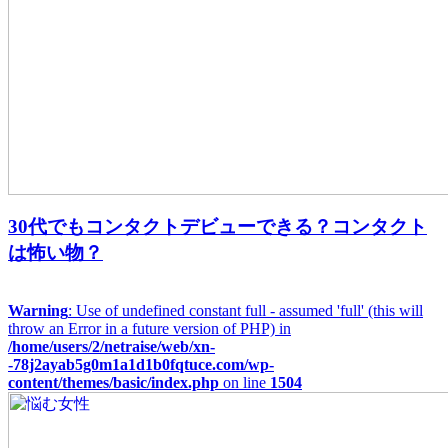
30代でもコンタクトデビューできる？コンタクト
は怖い物？
Warning
: Use of undefined constant full - assumed 'full' (this will
throw an Error in a future version of PHP) in
/home/users/2/netraise/web/xn-
-78j2ayab5g0m1a1d1b0fqtuce.com/wp-
content/themes/basic/index.php
on line
1504