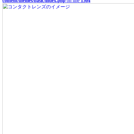
content/themes/basic/index.php
on line
1504