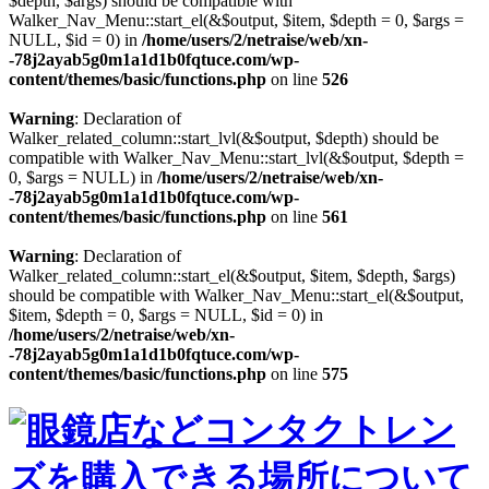
$depth, $args) should be compatible with
Walker_Nav_Menu::start_el(&$output, $item, $depth = 0, $args =
NULL, $id = 0) in
/home/users/2/netraise/web/xn-
-78j2ayab5g0m1a1d1b0fqtuce.com/wp-
content/themes/basic/functions.php
on line
526
Warning
: Declaration of
Walker_related_column::start_lvl(&$output, $depth) should be
compatible with Walker_Nav_Menu::start_lvl(&$output, $depth =
0, $args = NULL) in
/home/users/2/netraise/web/xn-
-78j2ayab5g0m1a1d1b0fqtuce.com/wp-
content/themes/basic/functions.php
on line
561
Warning
: Declaration of
Walker_related_column::start_el(&$output, $item, $depth, $args)
should be compatible with Walker_Nav_Menu::start_el(&$output,
$item, $depth = 0, $args = NULL, $id = 0) in
/home/users/2/netraise/web/xn-
-78j2ayab5g0m1a1d1b0fqtuce.com/wp-
content/themes/basic/functions.php
on line
575