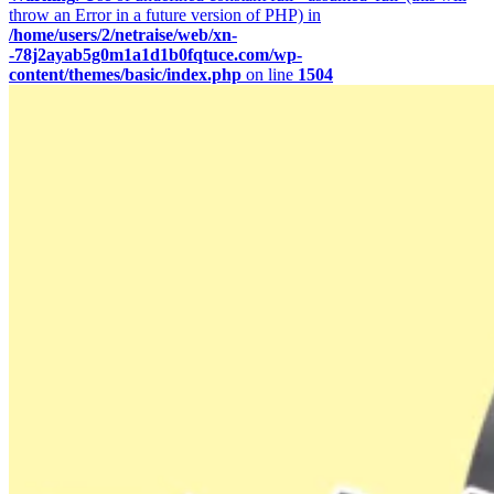
throw an Error in a future version of PHP) in
/home/users/2/netraise/web/xn-
-78j2ayab5g0m1a1d1b0fqtuce.com/wp-
content/themes/basic/index.php
on line
1504