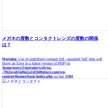
メガネの度数とコンタクトレンズの度数の関係
は？
Warning
: Use of undefined constant full - assumed 'full' (this will
throw an Error in a future version of PHP) in
/home/users/2/netraise/web/xn-
-78j2ayab5g0m1a1d1b0fqtuce.com/wp-
content/themes/basic/index.php
on line
1504