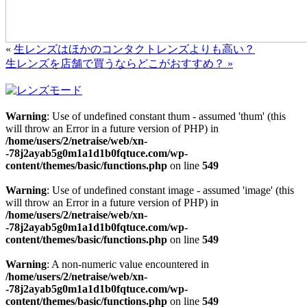
«
生レンズはほかのコンタクトレンズよりも高い？
生レンズを店舗で買うならどこがおすすめ？ »
Warning
: Use of undefined constant thum - assumed 'thum' (this
will throw an Error in a future version of PHP) in
/home/users/2/netraise/web/xn-
-78j2ayab5g0m1a1d1b0fqtuce.com/wp-
content/themes/basic/functions.php
on line
549
Warning
: Use of undefined constant image - assumed 'image' (this
will throw an Error in a future version of PHP) in
/home/users/2/netraise/web/xn-
-78j2ayab5g0m1a1d1b0fqtuce.com/wp-
content/themes/basic/functions.php
on line
549
Warning
: A non-numeric value encountered in
/home/users/2/netraise/web/xn-
-78j2ayab5g0m1a1d1b0fqtuce.com/wp-
content/themes/basic/functions.php
on line
549