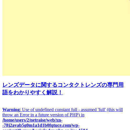
レンズデータに関するコンタクトレンズの専門用
語をわかりやすく解説！
Warning
: Use of undefined constant full - assumed 'full' (this will
throw an Error in a future version of PHP) in
/home/users/2/netraise/web/xn-
-78j2ayab5g0m1a1d1b0fqtuce.com/wp-