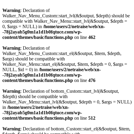
Warning
: Declaration of
Walker_Nav_Menu_Custom::start_lvl(&$output, $depth) should be
compatible with Walker_Nav_Menu::start_lvl(&$output, $depth =
0, $args = NULL) in
/home/users/2/netraise/web/xn-
-78j2ayab5g0m1a1d1b0fqtuce.com/wp-
content/themes/basic/functions.php
on line
462
Warning
: Declaration of
Walker_Nav_Menu_Custom::start_el(&$output, $item, $depth,
$args) should be compatible with
Walker_Nav_Menu::start_el(&$output, $item, $depth = 0, $args =
NULL, $id = 0) in
/home/users/2/netraise/web/xn-
-78j2ayab5g0m1a1d1b0fqtuce.com/wp-
content/themes/basic/functions.php
on line
476
Warning
: Declaration of bottom_Custom::start_lvl(&$output,
$depth) should be compatible with
Walker_Nav_Menu::start_lvl(&$output, $depth = 0, $args = NULL)
in
/home/users/2/netraise/web/xn-
-78j2ayab5g0m1a1d1b0fqtuce.com/wp-
content/themes/basic/functions.php
on line
512
Warning
: Declaration of bottom_Custom::start_el(&$output, $item,