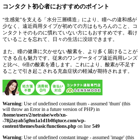
コンタクト初心者におすすめのポイント
“生感覚”を支える「水分三層構造」により、瞳への違和感が
少なく、遠近両用タイプが初めての方はもちろんのこと、コ
ンタクトそのものに慣れていない方にもおすすめです。着け
ていることを忘れて、日々の生活に没頭できます。
また、瞳の健康に欠かせない酸素を、より多く届けることが
できる点も魅力です。従来のワンデータイプ遠近両用レンズ
と比べ、6倍の酸素を通します。これにより、酸素が不足す
ることで引き起こされる充血症状の軽減が期待されます。
Warning
: Use of undefined constant thum - assumed 'thum' (this
will throw an Error in a future version of PHP) in
/home/users/2/netraise/web/xn-
-78j2ayab5g0m1a1d1b0fqtuce.com/wp-
content/themes/basic/functions.php
on line
549
Warning
: Use of undefined constant image - assumed 'image' (this