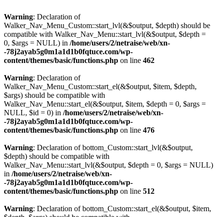
Warning
: Declaration of
Walker_Nav_Menu_Custom::start_lvl(&$output, $depth) should be
compatible with Walker_Nav_Menu::start_lvl(&$output, $depth =
0, $args = NULL) in
/home/users/2/netraise/web/xn-
-78j2ayab5g0m1a1d1b0fqtuce.com/wp-
content/themes/basic/functions.php
on line
462
Warning
: Declaration of
Walker_Nav_Menu_Custom::start_el(&$output, $item, $depth,
$args) should be compatible with
Walker_Nav_Menu::start_el(&$output, $item, $depth = 0, $args =
NULL, $id = 0) in
/home/users/2/netraise/web/xn-
-78j2ayab5g0m1a1d1b0fqtuce.com/wp-
content/themes/basic/functions.php
on line
476
Warning
: Declaration of bottom_Custom::start_lvl(&$output,
$depth) should be compatible with
Walker_Nav_Menu::start_lvl(&$output, $depth = 0, $args = NULL)
in
/home/users/2/netraise/web/xn-
-78j2ayab5g0m1a1d1b0fqtuce.com/wp-
content/themes/basic/functions.php
on line
512
Warning
: Declaration of bottom_Custom::start_el(&$output, $item,