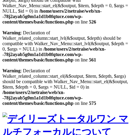
$depth, $args) should be compatible with
Walker_Nav_Menu::start_el(&$output, $item, $depth = 0, $args =
NULL, $id = 0) in
/home/users/2/netraise/web/xn-
-78j2ayab5g0m1a1d1b0fqtuce.com/wp-
content/themes/basic/functions.php
on line
526
Warning
: Declaration of
Walker_related_column::start_lvl(&$output, $depth) should be
compatible with Walker_Nav_Menu::start_lvl(&$output, $depth =
0, $args = NULL) in
/home/users/2/netraise/web/xn-
-78j2ayab5g0m1a1d1b0fqtuce.com/wp-
content/themes/basic/functions.php
on line
561
Warning
: Declaration of
Walker_related_column::start_el(&$output, $item, $depth, $args)
should be compatible with Walker_Nav_Menu::start_el(&$output,
$item, $depth = 0, $args = NULL, $id = 0) in
/home/users/2/netraise/web/xn-
-78j2ayab5g0m1a1d1b0fqtuce.com/wp-
content/themes/basic/functions.php
on line
575