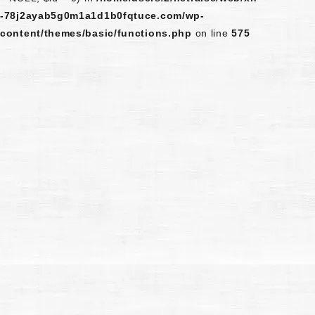
-78j2ayab5g0m1a1d1b0fqtuce.com/wp-
content/themes/basic/functions.php
on line
575