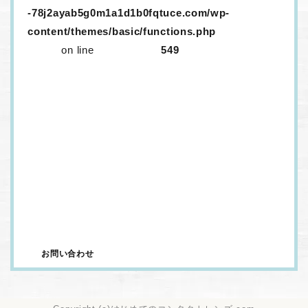
-78j2ayab5g0m1a1d1b0fqtuce.com/wp-
content/themes/basic/functions.php
on line
549
生レンズが取り外ししにくいのはなぜ？
メニコンに「生レンズ」がある！？口コミ情報など
を紹介
生コンタクトは取りづらい！？話題の生コンタクト
は一つだけ？
定額サービス「メルスプラン」、解約するにはどう
すればいいの？
ワンデーコンタクトを…！安く…！買いたい…！
ドンキのカラコンはヤバいって本当？カラコンはど
うやって選べばいいの？
お問い合わせ