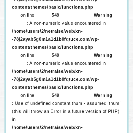
content/themes/basic/functions.php
on line
549
Warning
: A non-numeric value encountered in
/home/users/2/netraise/web/xn-
-78j2ayab5g0m1a1d1b0fqtuce.com/wp-
content/themes/basic/functions.php
on line
549
Warning
: A non-numeric value encountered in
/home/users/2/netraise/web/xn-
-78j2ayab5g0m1a1d1b0fqtuce.com/wp-
content/themes/basic/functions.php
on line
549
Warning
: Use of undefined constant thum - assumed 'thum'
(this will throw an Error in a future version of PHP)
in
/home/users/2/netraise/web/xn-