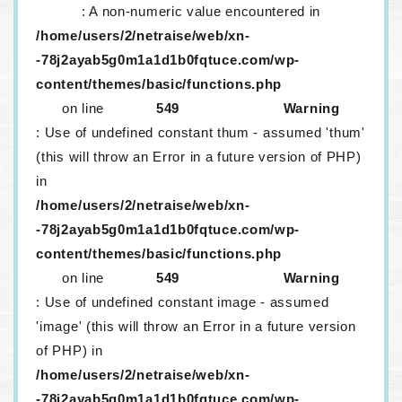
: A non-numeric value encountered in
/home/users/2/netraise/web/xn-
-78j2ayab5g0m1a1d1b0fqtuce.com/wp-
content/themes/basic/functions.php
on line
549
Warning
: Use of undefined constant thum - assumed 'thum'
(this will throw an Error in a future version of PHP)
in
/home/users/2/netraise/web/xn-
-78j2ayab5g0m1a1d1b0fqtuce.com/wp-
content/themes/basic/functions.php
on line
549
Warning
: Use of undefined constant image - assumed
'image' (this will throw an Error in a future version
of PHP) in
/home/users/2/netraise/web/xn-
-78j2ayab5g0m1a1d1b0fqtuce.com/wp-