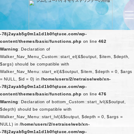
Warning
: Declaration of
Walker_Nav_Menu_Custom::start_lvl(&$output, $depth) should
be compatible with Walker_Nav_Menu::start_lvl(&$output,
$depth = 0, $args = NULL) in
/home/users/2/netraise/web/xn-
-78j2ayab5g0m1a1d1b0fqtuce.com/wp-
content/themes/basic/functions.php
on line
462
Warning
: Declaration of
Walker_Nav_Menu_Custom::start_el(&$output, $item, $depth,
$args) should be compatible with
Walker_Nav_Menu::start_el(&$output, $item, $depth = 0, $args
= NULL, $id = 0) in
/home/users/2/netraise/web/xn-
-78j2ayab5g0m1a1d1b0fqtuce.com/wp-
content/themes/basic/functions.php
on line
476
Warning
: Declaration of bottom_Custom::start_lvl(&$output,
$depth) should be compatible with
Walker_Nav_Menu::start_lvl(&$output, $depth = 0, $args =
NULL) in
/home/users/2/netraise/web/xn-
-78j2ayab5g0m1a1d1b0fqtuce.com/wp-