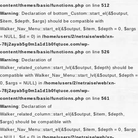
content/themes/basic/functions.php
on line
512
Warning
: Declaration of bottom_Custom::start_el(&$output,
$item, $depth, $args) should be compatible with
Walker_Nav_Menu::start_el(&$output, $item, $depth = 0, $args
= NULL, $id = 0) in
/home/users/2/netraise/web/xn-
-78j2ayab5g0m1a1d1b0fqtuce.com/wp-
content/themes/basic/functions.php
on line
526
Warning
: Declaration of
Walker_related_column::start_lvl(&$output, $depth) should be
compatible with Walker_Nav_Menu::start_lvl(&$output, $depth =
0, $args = NULL) in
/home/users/2/netraise/web/xn-
-78j2ayab5g0m1a1d1b0fqtuce.com/wp-
content/themes/basic/functions.php
on line
561
Warning
: Declaration of
Walker_related_column::start_el(&$output, $item, $depth,
$args) should be compatible with
Walker_Nav_Menu::start_el(&$output, $item, $depth = 0, $args
= NULL, $id = 0) in
/home/users/2/netraise/web/xn-