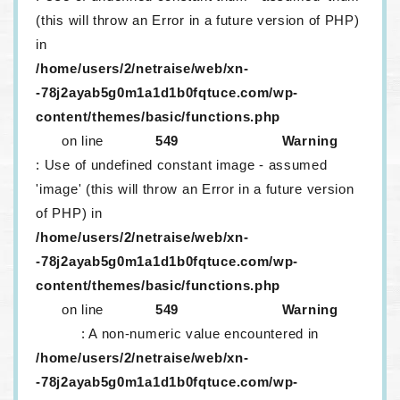
(this will throw an Error in a future version of PHP)
in
/home/users/2/netraise/web/xn-
-78j2ayab5g0m1a1d1b0fqtuce.com/wp-
content/themes/basic/functions.php
on line
549
Warning
: Use of undefined constant image - assumed
'image' (this will throw an Error in a future version
of PHP) in
/home/users/2/netraise/web/xn-
-78j2ayab5g0m1a1d1b0fqtuce.com/wp-
content/themes/basic/functions.php
on line
549
Warning
: A non-numeric value encountered in
/home/users/2/netraise/web/xn-
-78j2ayab5g0m1a1d1b0fqtuce.com/wp-