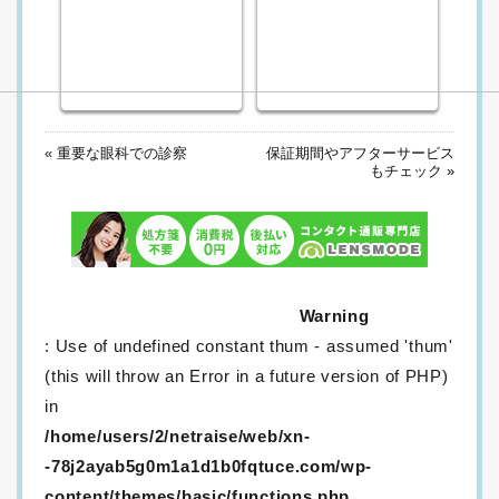
«
重要な眼科での診察
保証期間やアフターサービス
もチェック »
Warning
: Use of undefined constant thum - assumed 'thum'
(this will throw an Error in a future version of PHP)
in
/home/users/2/netraise/web/xn-
-78j2ayab5g0m1a1d1b0fqtuce.com/wp-
content/themes/basic/functions.php