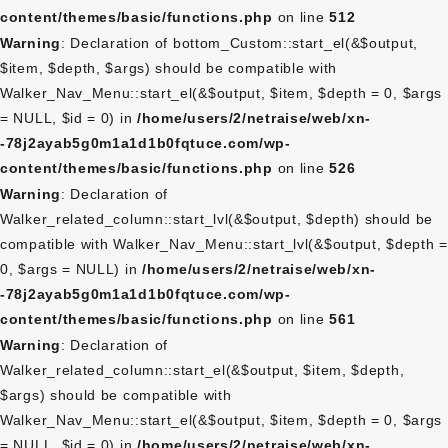
content/themes/basic/functions.php
on line
512
Warning
: Declaration of bottom_Custom::start_el(&$output,
$item, $depth, $args) should be compatible with
Walker_Nav_Menu::start_el(&$output, $item, $depth = 0, $args
= NULL, $id = 0) in
/home/users/2/netraise/web/xn-
-78j2ayab5g0m1a1d1b0fqtuce.com/wp-
content/themes/basic/functions.php
on line
526
Warning
: Declaration of
Walker_related_column::start_lvl(&$output, $depth) should be
compatible with Walker_Nav_Menu::start_lvl(&$output, $depth =
0, $args = NULL) in
/home/users/2/netraise/web/xn-
-78j2ayab5g0m1a1d1b0fqtuce.com/wp-
content/themes/basic/functions.php
on line
561
Warning
: Declaration of
Walker_related_column::start_el(&$output, $item, $depth,
$args) should be compatible with
Walker_Nav_Menu::start_el(&$output, $item, $depth = 0, $args
= NULL, $id = 0) in
/home/users/2/netraise/web/xn-