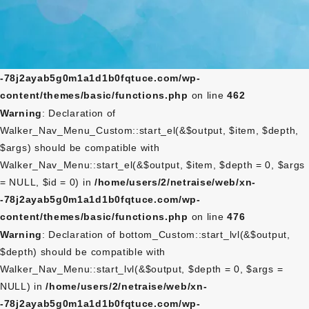
Warning
: Declaration of
Walker_Nav_Menu_Custom::start_lvl(&$output, $depth) should
be compatible with Walker_Nav_Menu::start_lvl(&$output,
$depth = 0, $args = NULL) in
/home/users/2/netraise/web/xn-
-78j2ayab5g0m1a1d1b0fqtuce.com/wp-
content/themes/basic/functions.php
on line
462
Warning
: Declaration of
Walker_Nav_Menu_Custom::start_el(&$output, $item, $depth,
$args) should be compatible with
Walker_Nav_Menu::start_el(&$output, $item, $depth = 0, $args
= NULL, $id = 0) in
/home/users/2/netraise/web/xn-
-78j2ayab5g0m1a1d1b0fqtuce.com/wp-
content/themes/basic/functions.php
on line
476
Warning
: Declaration of bottom_Custom::start_lvl(&$output,
$depth) should be compatible with
Walker_Nav_Menu::start_lvl(&$output, $depth = 0, $args =
NULL) in
/home/users/2/netraise/web/xn-
-78j2ayab5g0m1a1d1b0fqtuce.com/wp-