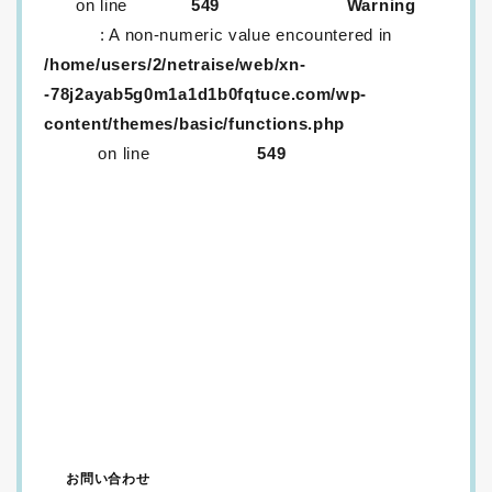
on line
549
Warning
: A non-numeric value encountered in
/home/users/2/netraise/web/xn-
-78j2ayab5g0m1a1d1b0fqtuce.com/wp-
content/themes/basic/functions.php
on line
549
生レンズが取り外ししにくいのはなぜ？
メニコンに「生レンズ」がある！？口コミ情報など
を紹介
生コンタクトは取りづらい！？話題の生コンタクト
は一つだけ？
定額サービス「メルスプラン」、解約するにはどう
すればいいの？
ワンデーコンタクトを…！安く…！買いたい…！
ドンキのカラコンはヤバいって本当？カラコンはど
うやって選べばいいの？
お問い合わせ