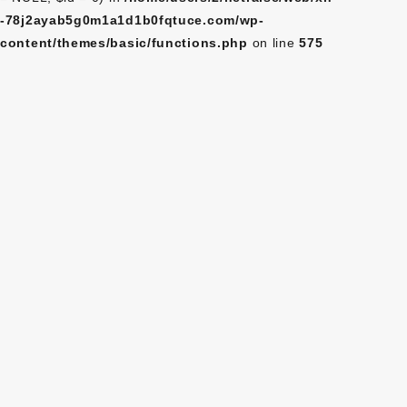
-78j2ayab5g0m1a1d1b0fqtuce.com/wp-
content/themes/basic/functions.php
on line
575