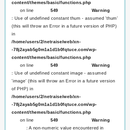
content/themes/basic/functions.php
on line
549
Warning
: Use of undefined constant thum - assumed 'thum'
(this will throw an Error in a future version of PHP)
in
/home/users/2/netraise/web/xn-
-78j2ayab5g0m1a1d1b0fqtuce.com/wp-
content/themes/basic/functions.php
on line
549
Warning
: Use of undefined constant image - assumed
'image' (this will throw an Error in a future version
of PHP) in
/home/users/2/netraise/web/xn-
-78j2ayab5g0m1a1d1b0fqtuce.com/wp-
content/themes/basic/functions.php
on line
549
Warning
: A non-numeric value encountered in