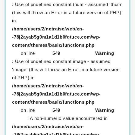
: Use of undefined constant thum - assumed 'thum'
(this will throw an Error in a future version of PHP)
in
/home/users/2/netraise/web/xn-
-78j2ayab5g0m1a1d1b0fqtuce.com/wp-
content/themes/basic/functions.php
on line
549
Warning
: Use of undefined constant image - assumed
'image' (this will throw an Error in a future version
of PHP) in
/home/users/2/netraise/web/xn-
-78j2ayab5g0m1a1d1b0fqtuce.com/wp-
content/themes/basic/functions.php
on line
549
Warning
: A non-numeric value encountered in
/home/users/2/netraise/web/xn-
-78j2ayab5g0m1a1d1b0fqtuce.com/wp-