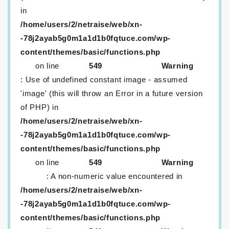
in
/home/users/2/netraise/web/xn-
-78j2ayab5g0m1a1d1b0fqtuce.com/wp-
content/themes/basic/functions.php
on line
549
Warning
: Use of undefined constant image - assumed
'image' (this will throw an Error in a future version
of PHP) in
/home/users/2/netraise/web/xn-
-78j2ayab5g0m1a1d1b0fqtuce.com/wp-
content/themes/basic/functions.php
on line
549
Warning
: A non-numeric value encountered in
/home/users/2/netraise/web/xn-
-78j2ayab5g0m1a1d1b0fqtuce.com/wp-
content/themes/basic/functions.php