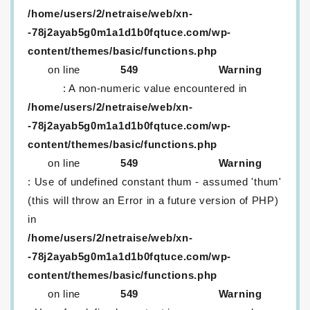
/home/users/2/netraise/web/xn-
-78j2ayab5g0m1a1d1b0fqtuce.com/wp-
content/themes/basic/functions.php
on line
549
Warning
: A non-numeric value encountered in
/home/users/2/netraise/web/xn-
-78j2ayab5g0m1a1d1b0fqtuce.com/wp-
content/themes/basic/functions.php
on line
549
Warning
: Use of undefined constant thum - assumed 'thum'
(this will throw an Error in a future version of PHP)
in
/home/users/2/netraise/web/xn-
-78j2ayab5g0m1a1d1b0fqtuce.com/wp-
content/themes/basic/functions.php
on line
549
Warning