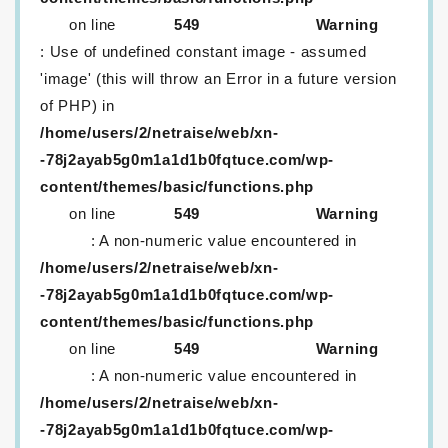
on line
549
Warning
: Use of undefined constant image - assumed
'image' (this will throw an Error in a future version
of PHP) in
/home/users/2/netraise/web/xn-
-78j2ayab5g0m1a1d1b0fqtuce.com/wp-
content/themes/basic/functions.php
on line
549
Warning
: A non-numeric value encountered in
/home/users/2/netraise/web/xn-
-78j2ayab5g0m1a1d1b0fqtuce.com/wp-
content/themes/basic/functions.php
on line
549
Warning
: A non-numeric value encountered in
/home/users/2/netraise/web/xn-
-78j2ayab5g0m1a1d1b0fqtuce.com/wp-