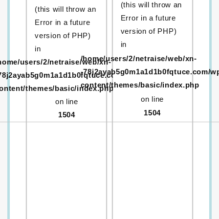
(this will throw an
(this will throw an
Error in a future
Error in a future
version of PHP)
version of PHP)
in
in
/home/users/2/netraise/web/xn-
home/users/2/netraise/web/xn-
-78j2ayab5g0m1a1d1b0fqtuce.com/w
78j2ayab5g0m1a1d1b0fqtuce.com/wp-
content/themes/basic/index.php
ontent/themes/basic/index.php
on line
on line
1504
1504