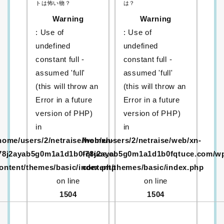
トは怖い物？
は？
Warning
Warning
: Use of
: Use of
undefined
undefined
constant full -
constant full -
assumed 'full'
assumed 'full'
(this will throw an
(this will throw an
Error in a future
Error in a future
version of PHP)
version of PHP)
in
in
home/users/2/netraise/web/xn-
/home/users/2/netraise/web/xn-
78j2ayab5g0m1a1d1b0fqtuce.com/wp-
-78j2ayab5g0m1a1d1b0fqtuce.com/w
ontent/themes/basic/index.php
content/themes/basic/index.php
on line
on line
1504
1504