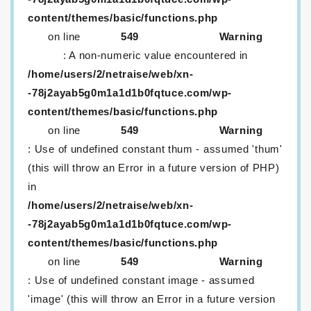
content/themes/basic/functions.php
on line
549
Warning
: A non-numeric value encountered in
/home/users/2/netraise/web/xn-
-78j2ayab5g0m1a1d1b0fqtuce.com/wp-
content/themes/basic/functions.php
on line
549
Warning
: Use of undefined constant thum - assumed 'thum'
(this will throw an Error in a future version of PHP)
in
/home/users/2/netraise/web/xn-
-78j2ayab5g0m1a1d1b0fqtuce.com/wp-
content/themes/basic/functions.php
on line
549
Warning
: Use of undefined constant image - assumed
'image' (this will throw an Error in a future version