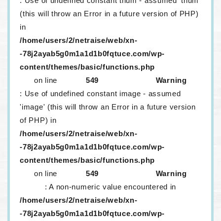
: Use of undefined constant thum - assumed 'thum'
(this will throw an Error in a future version of PHP)
in
/home/users/2/netraise/web/xn-
-78j2ayab5g0m1a1d1b0fqtuce.com/wp-
content/themes/basic/functions.php
on line
549
Warning
: Use of undefined constant image - assumed
'image' (this will throw an Error in a future version
of PHP) in
/home/users/2/netraise/web/xn-
-78j2ayab5g0m1a1d1b0fqtuce.com/wp-
content/themes/basic/functions.php
on line
549
Warning
: A non-numeric value encountered in
/home/users/2/netraise/web/xn-
-78j2ayab5g0m1a1d1b0fqtuce.com/wp-