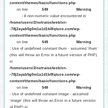
content/themes/basic/functions.php
on line
549
Warning
: A non-numeric value encountered in
/home/users/2/netraise/web/xn-
-78j2ayab5g0m1a1d1b0fqtuce.com/wp-
content/themes/basic/functions.php
on line
549
Warning
: Use of undefined constant thum - assumed 'thum'
(this will throw an Error in a future version of PHP)
in
/home/users/2/netraise/web/xn-
-78j2ayab5g0m1a1d1b0fqtuce.com/wp-
content/themes/basic/functions.php
on line
549
Warning
: Use of undefined constant image - assumed
'image' (this will throw an Error in a future version
of PHP) in