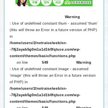
Warning
: Use of undefined constant thum - assumed 'thum'
(this will throw an Error in a future version of PHP)
in
/home/users/2/netraise/web/xn-
-78j2ayab5g0m1a1d1b0fqtuce.com/wp-
content/themes/basic/functions.php
on line
549
Warning
: Use of undefined constant image - assumed
'image' (this will throw an Error in a future version
of PHP) in
/home/users/2/netraise/web/xn-
-78j2ayab5g0m1a1d1b0fqtuce.com/wp-
content/themes/basic/functions.php
on line
549
Warning