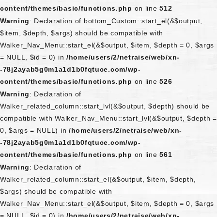
content/themes/basic/functions.php
on line
512
Warning
: Declaration of bottom_Custom::start_el(&$output,
$item, $depth, $args) should be compatible with
Walker_Nav_Menu::start_el(&$output, $item, $depth = 0, $args
= NULL, $id = 0) in
/home/users/2/netraise/web/xn-
-78j2ayab5g0m1a1d1b0fqtuce.com/wp-
content/themes/basic/functions.php
on line
526
Warning
: Declaration of
Walker_related_column::start_lvl(&$output, $depth) should be
compatible with Walker_Nav_Menu::start_lvl(&$output, $depth =
0, $args = NULL) in
/home/users/2/netraise/web/xn-
-78j2ayab5g0m1a1d1b0fqtuce.com/wp-
content/themes/basic/functions.php
on line
561
Warning
: Declaration of
Walker_related_column::start_el(&$output, $item, $depth,
$args) should be compatible with
Walker_Nav_Menu::start_el(&$output, $item, $depth = 0, $args
= NULL, $id = 0) in
/home/users/2/netraise/web/xn-