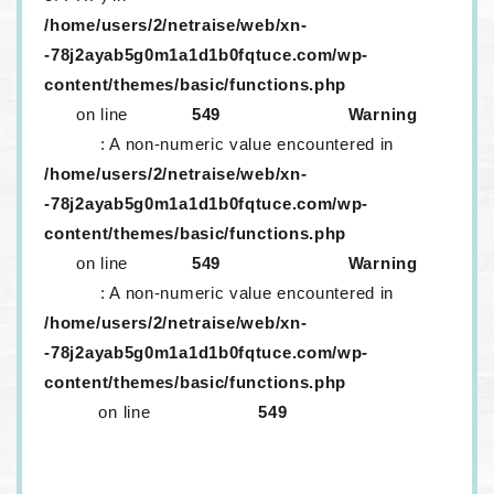
/home/users/2/netraise/web/xn-
-78j2ayab5g0m1a1d1b0fqtuce.com/wp-
content/themes/basic/functions.php
on line
549
Warning
: A non-numeric value encountered in
/home/users/2/netraise/web/xn-
-78j2ayab5g0m1a1d1b0fqtuce.com/wp-
content/themes/basic/functions.php
on line
549
Warning
: A non-numeric value encountered in
/home/users/2/netraise/web/xn-
-78j2ayab5g0m1a1d1b0fqtuce.com/wp-
content/themes/basic/functions.php
on line
549
生レンズが取り外ししにくいのはなぜ？
メニコンに「生レンズ」がある！？口コミ情報など
を紹介