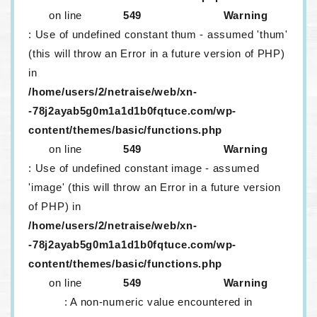
on line
549
Warning
: Use of undefined constant thum - assumed 'thum'
(this will throw an Error in a future version of PHP)
in
/home/users/2/netraise/web/xn-
-78j2ayab5g0m1a1d1b0fqtuce.com/wp-
content/themes/basic/functions.php
on line
549
Warning
: Use of undefined constant image - assumed
'image' (this will throw an Error in a future version
of PHP) in
/home/users/2/netraise/web/xn-
-78j2ayab5g0m1a1d1b0fqtuce.com/wp-
content/themes/basic/functions.php
on line
549
Warning
: A non-numeric value encountered in