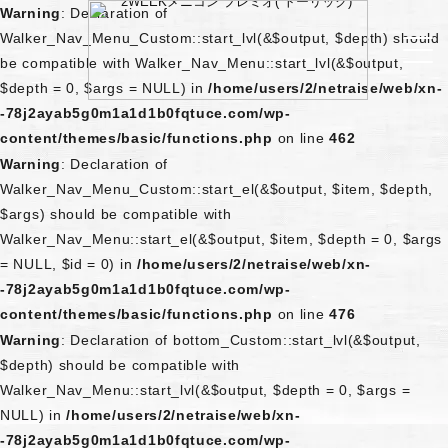
Warning
: Declaration of
Walker_Nav_Menu_Custom::start_lvl(&$output, $depth) should
be compatible with Walker_Nav_Menu::start_lvl(&$output,
$depth = 0, $args = NULL) in
/home/users/2/netraise/web/xn-
-78j2ayab5g0m1a1d1b0fqtuce.com/wp-
content/themes/basic/functions.php
on line
462
Warning
: Declaration of
Walker_Nav_Menu_Custom::start_el(&$output, $item, $depth,
$args) should be compatible with
Walker_Nav_Menu::start_el(&$output, $item, $depth = 0, $args
= NULL, $id = 0) in
/home/users/2/netraise/web/xn-
-78j2ayab5g0m1a1d1b0fqtuce.com/wp-
content/themes/basic/functions.php
on line
476
Warning
: Declaration of bottom_Custom::start_lvl(&$output,
$depth) should be compatible with
Walker_Nav_Menu::start_lvl(&$output, $depth = 0, $args =
NULL) in
/home/users/2/netraise/web/xn-
-78j2ayab5g0m1a1d1b0fqtuce.com/wp-