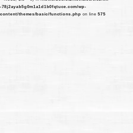
-78j2ayab5g0m1a1d1b0fqtuce.com/wp-
content/themes/basic/functions.php
on line
575