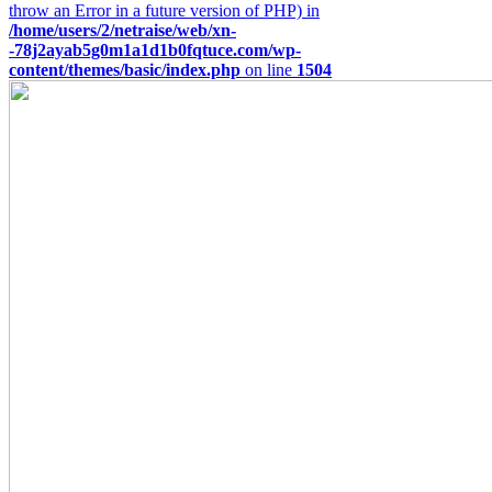
throw an Error in a future version of PHP) in
/home/users/2/netraise/web/xn-
-78j2ayab5g0m1a1d1b0fqtuce.com/wp-
content/themes/basic/index.php
on line
1504