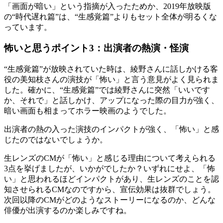
「画面が暗い」という指摘が入ったためか、2019年放映版
の“時代遅れ篇”は、“生感覚篇”よりもセット全体が明るくな
っています。
怖いと思うポイント3：出演者の熱演・怪演
“生感覚篇”が放映されていた時は、綾野さんに話しかける客
役の美知枝さんの演技が「怖い」と言う意見がよく見られま
した。確かに、“生感覚篇”では綾野さんに突然「いいです
か、それで」と話しかけ、アップになった際の目力が強く、
暗い画面も相まってホラー映画のようでした。
出演者の熱の入った演技のインパクトが強く、「怖い」と感
じたのではないでしょうか。
生レンズのCMが「怖い」と感じる理由について考えられる
3点を挙げましたが、いかがでしたか？いずれにせよ、「怖
い」と思われるほどインパクトがあり、生レンズのことを認
知させられるCMなのですから、宣伝効果は抜群でしょう。
次回以降のCMがどのようなストーリーになるのか、どんな
俳優が出演するのか楽しみですね。