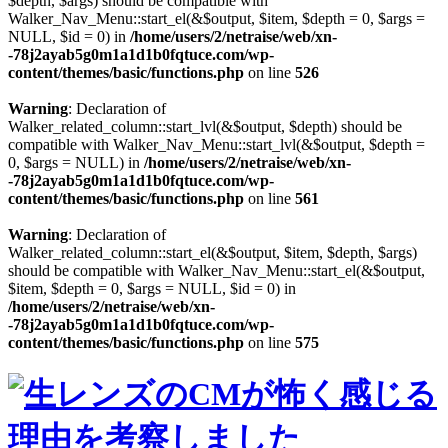
$depth, $args) should be compatible with
Walker_Nav_Menu::start_el(&$output, $item, $depth = 0, $args =
NULL, $id = 0) in
/home/users/2/netraise/web/xn-
-78j2ayab5g0m1a1d1b0fqtuce.com/wp-
content/themes/basic/functions.php
on line
526
Warning
: Declaration of
Walker_related_column::start_lvl(&$output, $depth) should be
compatible with Walker_Nav_Menu::start_lvl(&$output, $depth =
0, $args = NULL) in
/home/users/2/netraise/web/xn-
-78j2ayab5g0m1a1d1b0fqtuce.com/wp-
content/themes/basic/functions.php
on line
561
Warning
: Declaration of
Walker_related_column::start_el(&$output, $item, $depth, $args)
should be compatible with Walker_Nav_Menu::start_el(&$output,
$item, $depth = 0, $args = NULL, $id = 0) in
/home/users/2/netraise/web/xn-
-78j2ayab5g0m1a1d1b0fqtuce.com/wp-
content/themes/basic/functions.php
on line
575