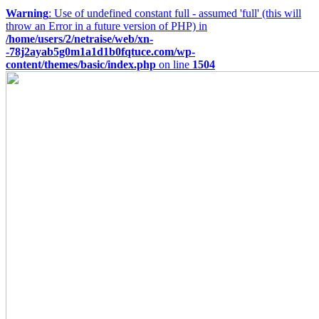
Warning
: Use of undefined constant full - assumed 'full' (this will
throw an Error in a future version of PHP) in
/home/users/2/netraise/web/xn-
-78j2ayab5g0m1a1d1b0fqtuce.com/wp-
content/themes/basic/index.php
on line
1504