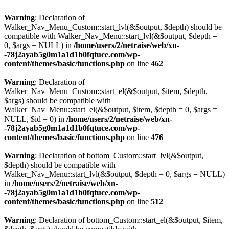
Warning
: Declaration of
Walker_Nav_Menu_Custom::start_lvl(&$output, $depth) should be
compatible with Walker_Nav_Menu::start_lvl(&$output, $depth =
0, $args = NULL) in
/home/users/2/netraise/web/xn-
-78j2ayab5g0m1a1d1b0fqtuce.com/wp-
content/themes/basic/functions.php
on line
462
Warning
: Declaration of
Walker_Nav_Menu_Custom::start_el(&$output, $item, $depth,
$args) should be compatible with
Walker_Nav_Menu::start_el(&$output, $item, $depth = 0, $args =
NULL, $id = 0) in
/home/users/2/netraise/web/xn-
-78j2ayab5g0m1a1d1b0fqtuce.com/wp-
content/themes/basic/functions.php
on line
476
Warning
: Declaration of bottom_Custom::start_lvl(&$output,
$depth) should be compatible with
Walker_Nav_Menu::start_lvl(&$output, $depth = 0, $args = NULL)
in
/home/users/2/netraise/web/xn-
-78j2ayab5g0m1a1d1b0fqtuce.com/wp-
content/themes/basic/functions.php
on line
512
Warning
: Declaration of bottom_Custom::start_el(&$output, $item,