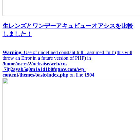
生レンズとワンデーアキュビューオアシスを比較
しました！
Warning
: Use of undefined constant full - assumed 'full' (this will
throw an Error in a future version of PHP) in
/home/users/2/netraise/web/xn-
-78j2ayab5g0m1a1d1b0fqtuce.com/wp-
content/themes/basic/index.php
on line
1504