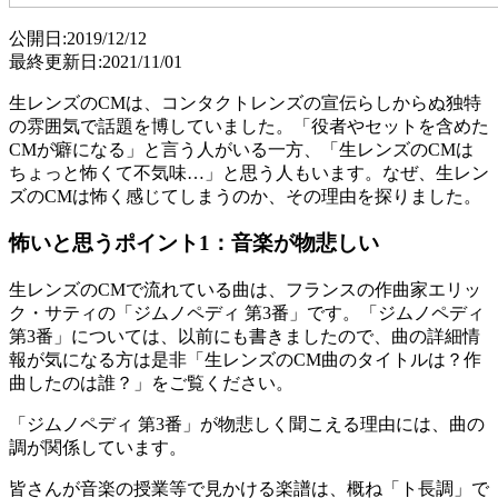
公開日:2019/12/12
最終更新日:2021/11/01
生レンズのCMは、コンタクトレンズの宣伝らしからぬ独特
の雰囲気で話題を博していました。「役者やセットを含めた
CMが癖になる」と言う人がいる一方、「生レンズのCMは
ちょっと怖くて不気味…」と思う人もいます。なぜ、生レン
ズのCMは怖く感じてしまうのか、その理由を探りました。
怖いと思うポイント1：音楽が物悲しい
生レンズのCMで流れている曲は、フランスの作曲家エリッ
ク・サティの「ジムノペディ 第3番」です。「ジムノペディ
第3番」については、以前にも書きましたので、曲の詳細情
報が気になる方は是非「生レンズのCM曲のタイトルは？作
曲したのは誰？」をご覧ください。
「ジムノペディ 第3番」が物悲しく聞こえる理由には、曲の
調が関係しています。
皆さんが音楽の授業等で見かける楽譜は、概ね「ト長調」で