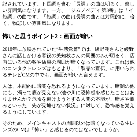
記されています。ト長調を含む「長調」の曲は明るく、楽し
い雰囲気になります。一方、「ジムノペディ 第3番」は「イ
短調」の曲です。「短調」の曲は長調の曲とは対照的に、暗
く、物悲しい雰囲気になります。
怖いと思うポイント2：画面が暗い
2018年に放映されていた“生感覚篇”では、綾野剛さんと綾野
さんに話しかける客役の美知枝さんの周囲のみが明るく、店
内にいる他の客や店員の周囲が暗くなっています。これは他
のコンタクトレンズはもとより、「製品の宣伝」に用いられ
るテレビCMの中でも、画面が暗いと言えます。
人は、本能的に暗闇を恐れるようになっています。暗闇の他
にも、濁って底が見えない池や川に恐怖感を感じたことはあ
りませんか？危険を避けようとする人間の本能が、暗さや澱
みといった「先が見通せない状況」に対して、恐怖感を覚え
るようにしています。
そのため、メインキャストの周囲以外は暗くなっている生レ
ンズのCMは「怖い」と感じるのではないでしょうか。