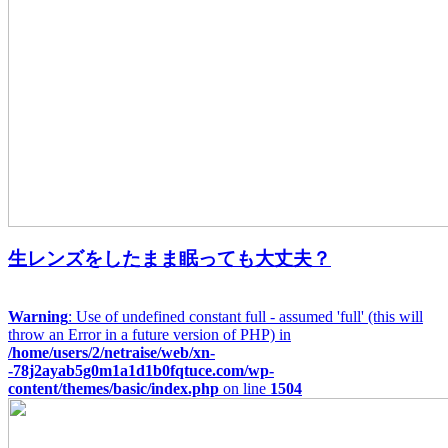
生レンズをしたまま眠っても大丈夫？
Warning
: Use of undefined constant full - assumed 'full' (this will
throw an Error in a future version of PHP) in
/home/users/2/netraise/web/xn-
-78j2ayab5g0m1a1d1b0fqtuce.com/wp-
content/themes/basic/index.php
on line
1504