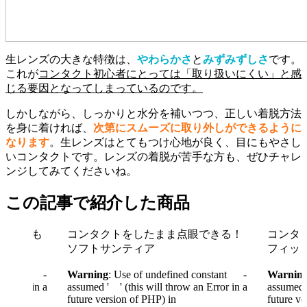
生レンズの大きな特徴は、
やわらかさ
と
みずみずしさ
です。
これが
コンタクト初心者にとっては「取り扱いにくい」と感
じる要因となってしまっているのです。
しかしながら、しっかりと水分を補いつつ、正しい着脱方法
を身に着ければ、
次第にスムーズに取り外しができるように
なります
。生レンズはとてもつけ心地が良く、目にもやさし
いコンタクトです。レンズの着脱が苦手な方も、ぜひチャレ
ンジしてみてくださいね。
この記事で紹介した商品
としても
コンタクトをしたまま点眼できる！
コンタ
ソフトサンティア
フィッ
constant -
Warning
: Use of undefined constant -
Warnin
n Error in a
assumed ' ' (this will throw an Error in a
assumed '
future version of PHP) in
future ve