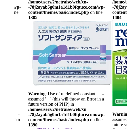
n-
/home/users/2/netraise/web/xn-
/home/us
ce.com/wp-
-78j2ayab5g0m1a1d1b0fqtuce.com/wp-
-78j2ay
php
on line
content/themes/basic/index.php
on line
content/
1385
1404
Warning
: Use of undefined constant -
assumed ' ' (this will throw an Error in a
future version of PHP) in
/home/users/2/netraise/web/xn-
constant -
Warnin
-78j2ayab5g0m1a1d1b0fqtuce.com/wp-
n Error in a
assumed '
content/themes/basic/index.php
on line
future ve
1390