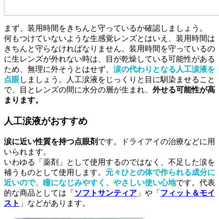
まず、装用時間をきちんと守っているか確認しましょう。
何もつけていないような生感覚レンズとはいえ、装用時間は
きちんと守らなければなりません。装用時間を守っているの
に生レンズが外れない時は、目が乾燥している可能性がある
ため、無理に外そうとはせず、
涙の代わりとなる人工涙液を
点眼
しましょう。人工涙液をじっくりと目に馴染ませること
で、目とレンズの間に水分の層が生まれ、
外せる可能性が高
まります。
人工涙液がおすすめ
涙に近い性質を持つ点眼剤
です。ドライアイの治療などに用
いられます。
いわゆる「薬剤」として使用するのではなく、不足した涙を
補うものとして使用します。
元々ひとの体で作られる成分に
近いので、瞳になじみやすく、やさしい使い心地
です。代表
的な商品としては「
ソフトサンティア
」や「
フィット＆モイ
スト
」などがあります。