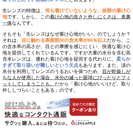
生レンズの特徴は、
何も着けていないような、抜群の着け心
地
です。しかし、この
着け心地の良さと外しにくさは、表裏
一体
なんです。
そもそも「生レンズはなぜ着け心地がいい」のでしょうか？
それは、
目に触れる表面部分の含水率が80％以上
だから。こ
の含水率の高さが、目との摩擦を感じにくい、快適な着け心
地を提供してくれているんです。ですが大量の水分を含む高
含水レンズは、優れた着け心地を提供する代わりに、
柔らか
すぎて取り扱いが難しいという欠点
もあります。また、涙の
水分を利用してレンズのうるおいを保つため、
目が乾燥しが
ちな人が使用した場合、水分の減った眼球にぴったりとフィ
ットしてしまうことも。
だから「着け心地がいいけど、取り
外ししづらいこともある」のです。