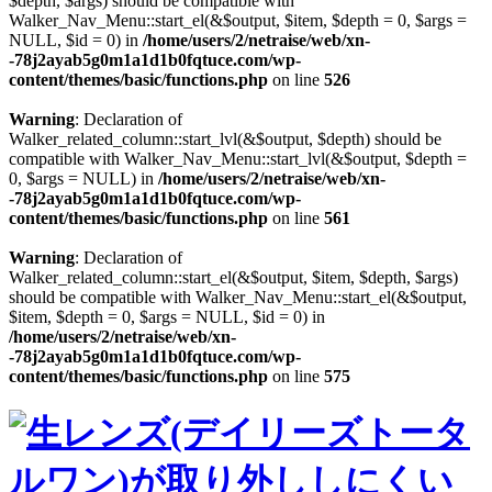
$depth, $args) should be compatible with
Walker_Nav_Menu::start_el(&$output, $item, $depth = 0, $args =
NULL, $id = 0) in
/home/users/2/netraise/web/xn-
-78j2ayab5g0m1a1d1b0fqtuce.com/wp-
content/themes/basic/functions.php
on line
526
Warning
: Declaration of
Walker_related_column::start_lvl(&$output, $depth) should be
compatible with Walker_Nav_Menu::start_lvl(&$output, $depth =
0, $args = NULL) in
/home/users/2/netraise/web/xn-
-78j2ayab5g0m1a1d1b0fqtuce.com/wp-
content/themes/basic/functions.php
on line
561
Warning
: Declaration of
Walker_related_column::start_el(&$output, $item, $depth, $args)
should be compatible with Walker_Nav_Menu::start_el(&$output,
$item, $depth = 0, $args = NULL, $id = 0) in
/home/users/2/netraise/web/xn-
-78j2ayab5g0m1a1d1b0fqtuce.com/wp-
content/themes/basic/functions.php
on line
575