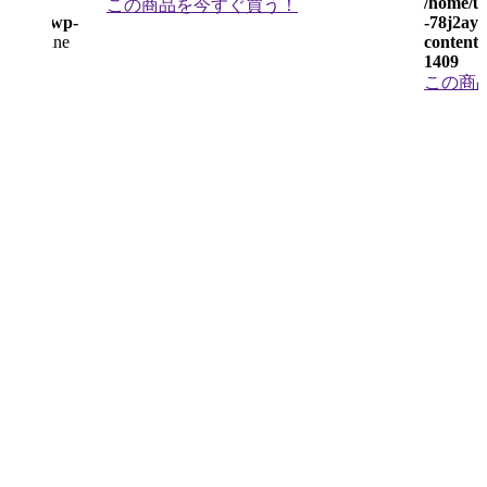
n-
/home/us
この商品を今すぐ買う！
ce.com/wp-
-78j2ay
php
on line
content/
1409
この商