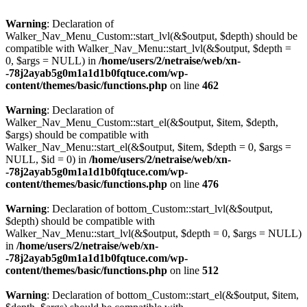
Warning
: Declaration of
Walker_Nav_Menu_Custom::start_lvl(&$output, $depth) should be
compatible with Walker_Nav_Menu::start_lvl(&$output, $depth =
0, $args = NULL) in
/home/users/2/netraise/web/xn-
-78j2ayab5g0m1a1d1b0fqtuce.com/wp-
content/themes/basic/functions.php
on line
462
Warning
: Declaration of
Walker_Nav_Menu_Custom::start_el(&$output, $item, $depth,
$args) should be compatible with
Walker_Nav_Menu::start_el(&$output, $item, $depth = 0, $args =
NULL, $id = 0) in
/home/users/2/netraise/web/xn-
-78j2ayab5g0m1a1d1b0fqtuce.com/wp-
content/themes/basic/functions.php
on line
476
Warning
: Declaration of bottom_Custom::start_lvl(&$output,
$depth) should be compatible with
Walker_Nav_Menu::start_lvl(&$output, $depth = 0, $args = NULL)
in
/home/users/2/netraise/web/xn-
-78j2ayab5g0m1a1d1b0fqtuce.com/wp-
content/themes/basic/functions.php
on line
512
Warning
: Declaration of bottom_Custom::start_el(&$output, $item,