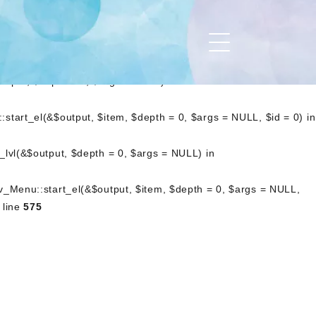
art_lvl(&$output, $depth = 0, $args = NULL) in
_Nav_Menu::start_el(&$output, $item, $depth = 0, $args =
.php
on line
476
utput, $depth = 0, $args = NULL) in
start_el(&$output, $item, $depth = 0, $args = NULL, $id = 0) in
_lvl(&$output, $depth = 0, $args = NULL) in
av_Menu::start_el(&$output, $item, $depth = 0, $args = NULL,
 line
575